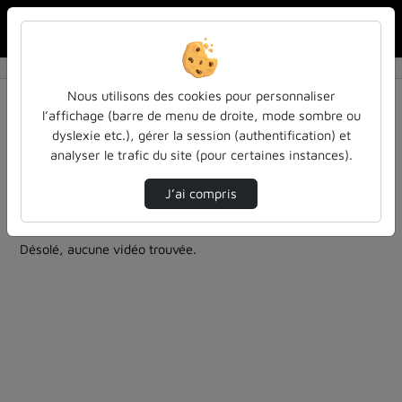
Rechercher u
Accueil
Rechercher
Résultats de la recherche
Nous utilisons des cookies pour personnaliser
l’affichage (barre de menu de droite, mode sombre ou
dyslexie etc.), gérer la session (authentification) et
Filtres actifs (cliquer pour en retirer) :
analyser le trafic du site (pour certaines instances).
colloques-et-conferences
cycle-sciences-et-societe
modelisation
cycle-sciences-et-societe
J’ai compris
0 vidéo trouvée
Désolé, aucune vidéo trouvée.