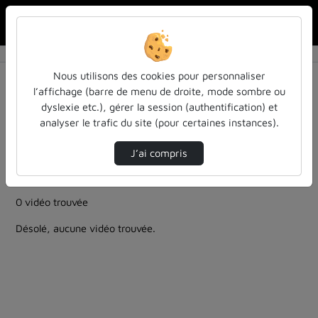
Rechercher u
Accueil
Rechercher
Résultats de la recherche
Nous utilisons des cookies pour personnaliser
l’affichage (barre de menu de droite, mode sombre ou
dyslexie etc.), gérer la session (authentification) et
Filtres actifs (cliquer pour en retirer) :
analyser le trafic du site (pour certaines instances).
colloques-et-conferences
cycle-sciences-et-societe
modelisation
cycle-sciences-et-societe
J’ai compris
musicologie-histoire-de-la-musique-enseignement-de-
la-musique
0 vidéo trouvée
Désolé, aucune vidéo trouvée.