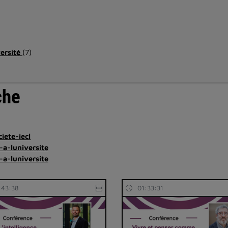
versité
(7)
che
iete-iecl
-a-luniversite
-a-luniversite
:43:38
01:33:31