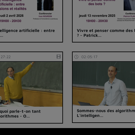
elligence artificielle : entre
Vivre et penser comme des 
i…
? - Patrick…
:27:22
02:05:17
Sommes-nous des algorithm
quoi parle-t-on tant
L'intelligen…
gorithmes - O…