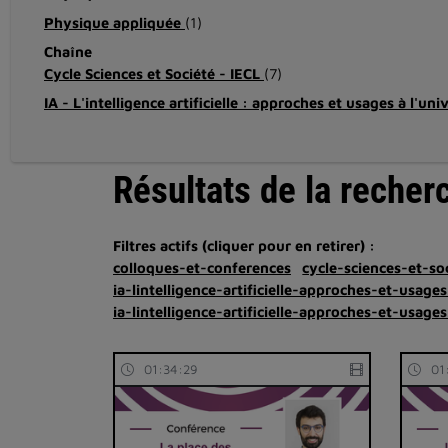
Physique appliquée
(1)
Chaîne
Cycle Sciences et Société - IECL
(7)
IA - L'intelligence artificielle : approches et usages à l'uni
Résultats de la recher
Filtres actifs (cliquer pour en retirer) :
colloques-et-conferences
cycle-sciences-et-soc
ia-lintelligence-artificielle-approches-et-usages
ia-lintelligence-artificielle-approches-et-usages
01:34:29
01