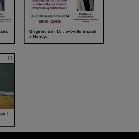
bots
Origines de l’IA : a-t-elle incubé
à Nancy…
es ?