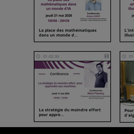
La place des mathématiques
L’int
dans un monde d…
illus
01:02:33
01
La stratégie du moindre effort
Pour
pour appre…
d'al