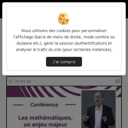
Rechercher u
Accueil
Rechercher
Résultats de la recherche
Nous utilisons des cookies pour personnaliser
l’affichage (barre de menu de droite, mode sombre ou
dyslexie etc.), gérer la session (authentification) et
Filtres actifs (cliquer pour en retirer) :
analyser le trafic du site (pour certaines instances).
colloques-et-conferences
cycle-sciences-et-societe-iecl
mathematiques
universite-de-lorraine
J’ai compris
3 vidéos trouvées
01:40:28