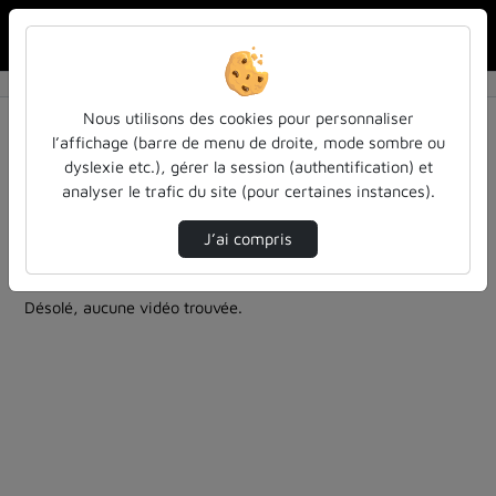
Rechercher u
Accueil
Rechercher
Résultats de la recherche
Nous utilisons des cookies pour personnaliser
l’affichage (barre de menu de droite, mode sombre ou
dyslexie etc.), gérer la session (authentification) et
Filtres actifs (cliquer pour en retirer) :
analyser le trafic du site (pour certaines instances).
colloques-et-conferences
cycle-sciences-et-societe-iecl
culture-sciences-et-societe
mathematiques
J’ai compris
0 vidéo trouvée
Désolé, aucune vidéo trouvée.