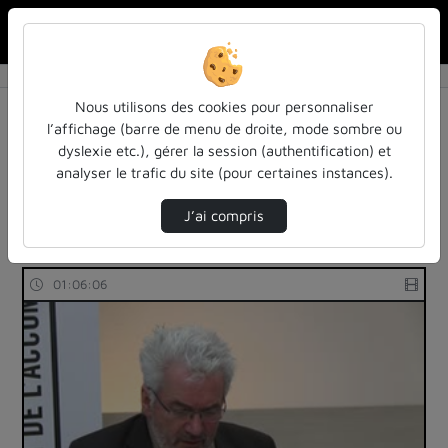
Rechercher u
Accueil
Rechercher
Résultats de la recherche
Nous utilisons des cookies pour personnaliser
l’affichage (barre de menu de droite, mode sombre ou
dyslexie etc.), gérer la session (authentification) et
Filtres actifs (cliquer pour en retirer) :
analyser le trafic du site (pour certaines instances).
colloques-et-conferences
education
les-rendez-vous-des-acteurs-de-la-fia
J’ai compris
53 vidéos trouvées
01:06:06