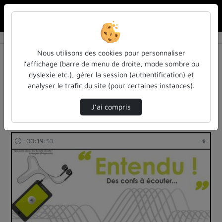
Rechercher u
Accueil
Rechercher
Résultats de la recherche
Nous utilisons des cookies pour personnaliser
l’affichage (barre de menu de droite, mode sombre ou
dyslexie etc.), gérer la session (authentification) et
Filtres actifs (cliquer pour en retirer) :
analyser le trafic du site (pour certaines instances).
colloques-et-conferences
education
inspe
entendu-des-confs-a-ecouter
J’ai compris
49 vidéos trouvées
00:19:53