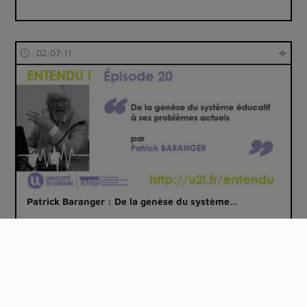
02:07:11
Patrick Baranger : De la genèse du système…
01:00:51