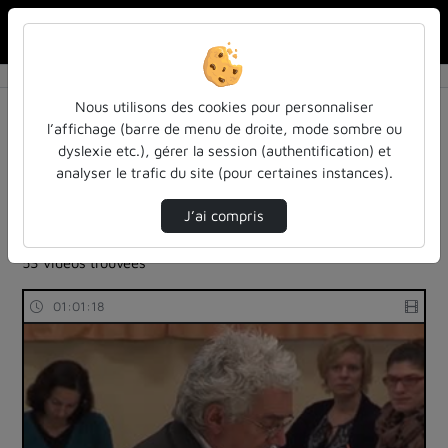
Rechercher u
Accueil
Rechercher
Résultats de la recherche
Nous utilisons des cookies pour personnaliser
l’affichage (barre de menu de droite, mode sombre ou
dyslexie etc.), gérer la session (authentification) et
Filtres actifs (cliquer pour en retirer) :
analyser le trafic du site (pour certaines instances).
colloques-et-conferences
education
les-rendez-vous-des-acteurs-de-la-fia
J’ai compris
les-rendez-vous-des-acteurs-de-la-fia
53 vidéos trouvées
01:01:18