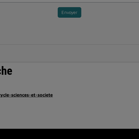
Envoyer
che
cycle-sciences-et-societe