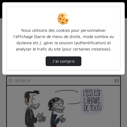
Rechercher u
Accueil
Rechercher
Résultats de la recherche
Nous utilisons des cookies pour personnaliser
l’affichage (barre de menu de droite, mode sombre ou
dyslexie etc.), gérer la session (authentification) et
Filtres actifs (cliquer pour en retirer) :
analyser le trafic du site (pour certaines instances).
colloques-et-conferences
sciences-sociales
le-brunch-le-gout-de-partager-ses-idees
J’ai compris
3 vidéos trouvées
00:05:15