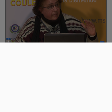
04_Les termes de couleurs et leur représen…
Mentions légales
Accessibilité : Partiellement conforme
Documentation utilisateur
Besoin d'aide
Mentions Légales
Politique de confidentialité
ESUP-Portail
Projet Esup-Pod