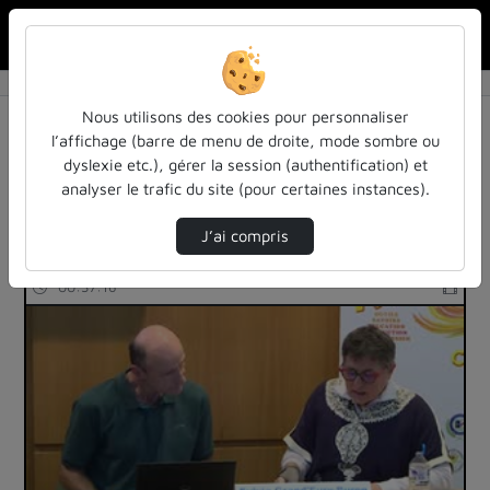
Rechercher u
Accueil
Rechercher
Résultats de la recherche
Nous utilisons des cookies pour personnaliser
l’affichage (barre de menu de droite, mode sombre ou
dyslexie etc.), gérer la session (authentification) et
Filtres actifs (cliquer pour en retirer) :
analyser le trafic du site (pour certaines instances).
colloques-et-conferences
sciences-sociales
tsanga
J’ai compris
13 vidéos trouvées
00:37:16