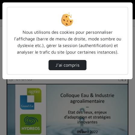
Rechercher u
Accueil
Rechercher
Résultats de la recherche
Nous utilisons des cookies pour personnaliser
l’affichage (barre de menu de droite, mode sombre ou
dyslexie etc.), gérer la session (authentification) et
Filtres actifs (cliquer pour en retirer) :
analyser le trafic du site (pour certaines instances).
colloques-et-conferences
technologies
J’ai compris
344 vidéos trouvées
01:01:03