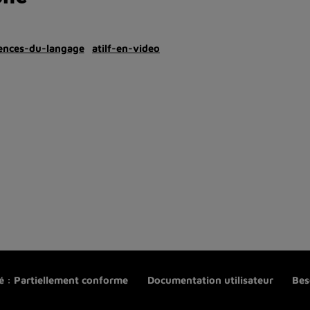
iences-du-langage
atilf-en-video
té : Partiellement conforme
Documentation utilisateur
Bes