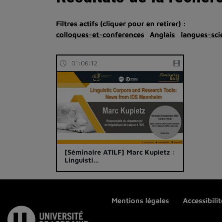
Filtres actifs (cliquer pour en retirer) :
colloques-et-conferences
Anglais
langues-sc
01:06:12
[Séminaire ATILF] Marc Kupietz :
Linguisti…
Mentions légales
Accessibili