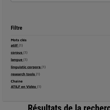
Filtre
Mots clés
atilf
(1)
corpus
(1)
langue
(1)
linguistic corpora
(1)
research tools
(1)
Chaîne
ATILF en Vidéo
(1)
Résultats de la recher