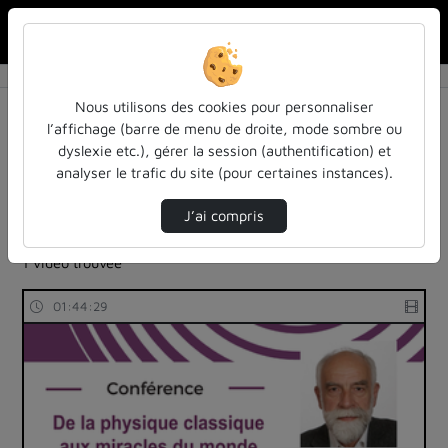
Rechercher u
Accueil
Rechercher
Résultats de la recherche
Nous utilisons des cookies pour personnaliser
l’affichage (barre de menu de droite, mode sombre ou
dyslexie etc.), gérer la session (authentification) et
Filtres actifs (cliquer pour en retirer) :
analyser le trafic du site (pour certaines instances).
colloques-et-conferences
Français
sciences-de-la-nature-et-mathematiques
J’ai compris
histoire-des-sciences
1 vidéo trouvée
01:44:29