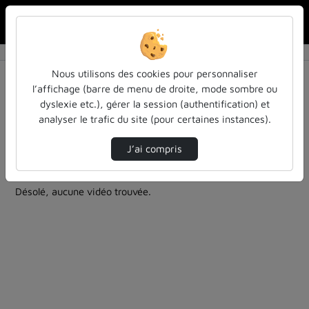
Rechercher u
Accueil
Rechercher
Résultats de la recherche
Nous utilisons des cookies pour personnaliser
l’affichage (barre de menu de droite, mode sombre ou
dyslexie etc.), gérer la session (authentification) et
Filtres actifs (cliquer pour en retirer) :
analyser le trafic du site (pour certaines instances).
colloques-et-conferences
Français
vie-institutionnelle-vie-de-luniversite
J’ai compris
0 vidéo trouvée
Désolé, aucune vidéo trouvée.