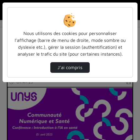
Rechercher u
Accueil
Rechercher
Résultats de la recherche
Nous utilisons des cookies pour personnaliser
l’affichage (barre de menu de droite, mode sombre ou
dyslexie etc.), gérer la session (authentification) et
Filtres actifs (cliquer pour en retirer) :
analyser le trafic du site (pour certaines instances).
colloques-et-conferences
imagerie-medicale
J’ai compris
8 vidéos trouvées
01:41:23