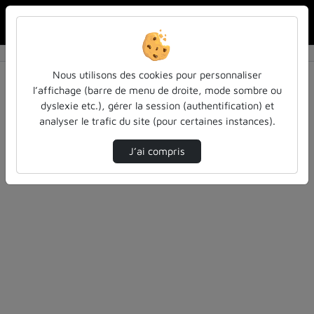
Rechercher u
Accueil
Rechercher
Résultats de la recherche
Nous utilisons des cookies pour personnaliser
l’affichage (barre de menu de droite, mode sombre ou
dyslexie etc.), gérer la session (authentification) et
Filtres actifs (cliquer pour en retirer) :
analyser le trafic du site (pour certaines instances).
cours-formations
pass-las
pass-las
medecine-et-sante
J’ai compris
0 vidéo trouvée
Désolé, aucune vidéo trouvée.