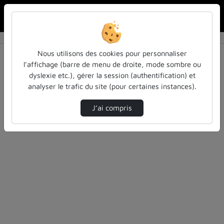
Rechercher u
Accueil
Rechercher
Résultats de la recherche
Nous utilisons des cookies pour personnaliser
l’affichage (barre de menu de droite, mode sombre ou
dyslexie etc.), gérer la session (authentification) et
Filtres actifs (cliquer pour en retirer) :
analyser le trafic du site (pour certaines instances).
cours-formations
pass-las
pass-las
passlas
J’ai compris
0 vidéo trouvée
Désolé, aucune vidéo trouvée.