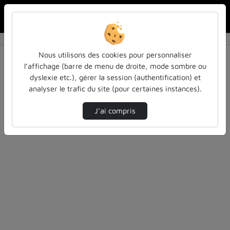
Rechercher u
Accueil
Rechercher
Résultats de la recherche
Nous utilisons des cookies pour personnaliser
l’affichage (barre de menu de droite, mode sombre ou
dyslexie etc.), gérer la session (authentification) et
Filtres actifs (cliquer pour en retirer) :
analyser le trafic du site (pour certaines instances).
cours-formations
ecole
entendu-des-confs-a-ecouter
J’ai compris
2 vidéos trouvées
Désolé, aucune vidéo trouvée.