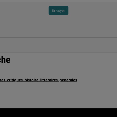
Envoyer
che
ses-critiques-histoire-litteraires-generales