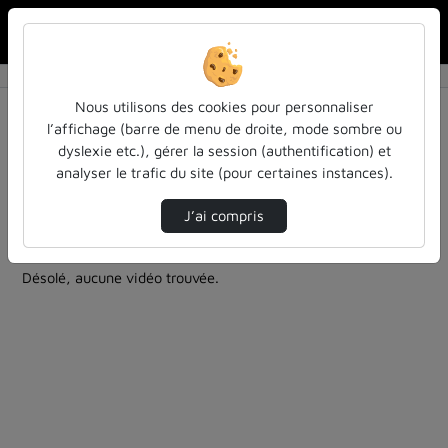
Rechercher u
Accueil
Rechercher
Résultats de la recherche
Nous utilisons des cookies pour personnaliser
l’affichage (barre de menu de droite, mode sombre ou
dyslexie etc.), gérer la session (authentification) et
Filtres actifs (cliquer pour en retirer) :
analyser le trafic du site (pour certaines instances).
cours-formations
la-philo-en-petits-morceaux
technologies
J’ai compris
1 vidéo trouvée
Désolé, aucune vidéo trouvée.