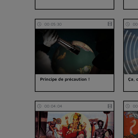
00:05:30
00
Principe de précaution !
Ça, 
00:04:04
00