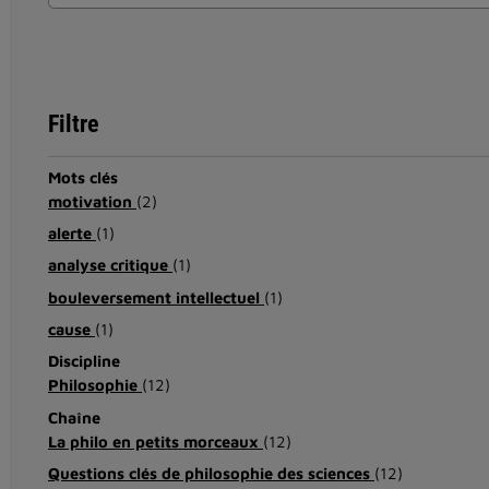
Filtre
Mots clés
motivation
(2)
alerte
(1)
analyse critique
(1)
bouleversement intellectuel
(1)
cause
(1)
Discipline
Philosophie
(12)
Chaîne
La philo en petits morceaux
(12)
Questions clés de philosophie des sciences
(12)