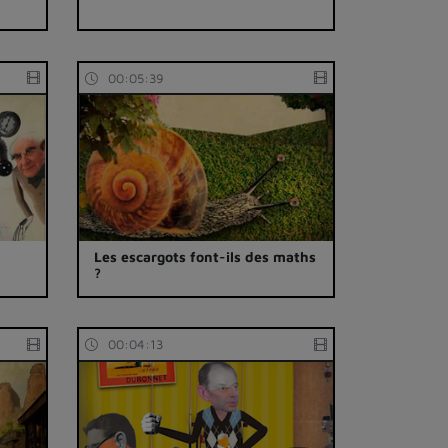
00:05:39
Les escargots font-ils des maths
?
00:04:13