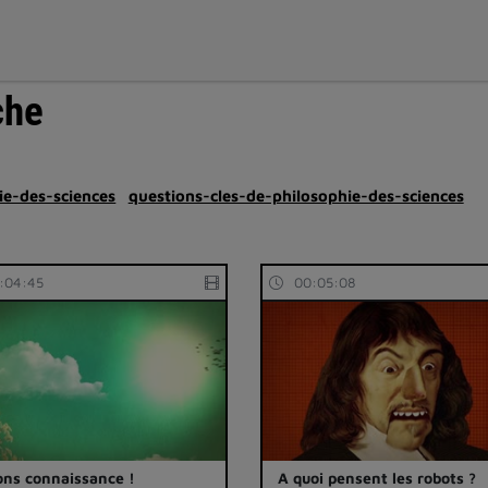
che
ie-des-sciences
questions-cles-de-philosophie-des-sciences
:04:45
00:05:08
ons connaissance !
A quoi pensent les robots ?