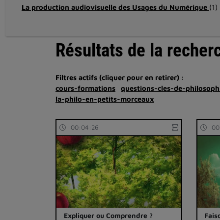
La production audiovisuelle des Usages du Numérique
(1)
Résultats de la recher
Filtres actifs (cliquer pour en retirer) :
cours-formations
questions-cles-de-philosoph
la-philo-en-petits-morceaux
00:04:26
00
Expliquer ou Comprendre ?
Fais