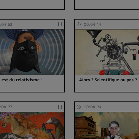
:04:53
00:04:14
c'est du relativisme !
Alors ? Scientifique ou pas ?
:04:27
00:04:24