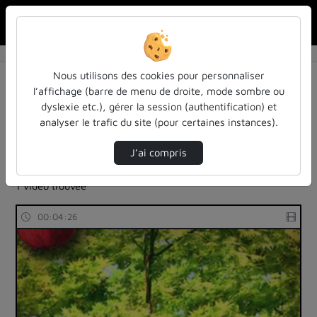
Rechercher u
Accueil
Rechercher
Résultats de la recherche
Nous utilisons des cookies pour personnaliser
l’affichage (barre de menu de droite, mode sombre ou
dyslexie etc.), gérer la session (authentification) et
Filtres actifs (cliquer pour en retirer) :
analyser le trafic du site (pour certaines instances).
cours-formations
questions-cles-de-philosophie-des-sciences
J’ai compris
philosophie
cause
la-philo-en-petits-morceaux
1 vidéo trouvée
00:04:26