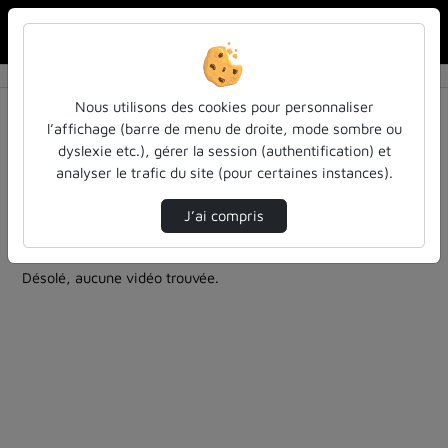
Rechercher u
Accueil
Rechercher
Résultats de la recherche
Nous utilisons des cookies pour personnaliser
l’affichage (barre de menu de droite, mode sombre ou
dyslexie etc.), gérer la session (authentification) et
Filtres actifs (cliquer pour en retirer) :
analyser le trafic du site (pour certaines instances).
cours-formations
education
entendu-des-confs-a-ecouter
inspe-de-lorraine
J’ai compris
2 vidéos trouvées
Désolé, aucune vidéo trouvée.