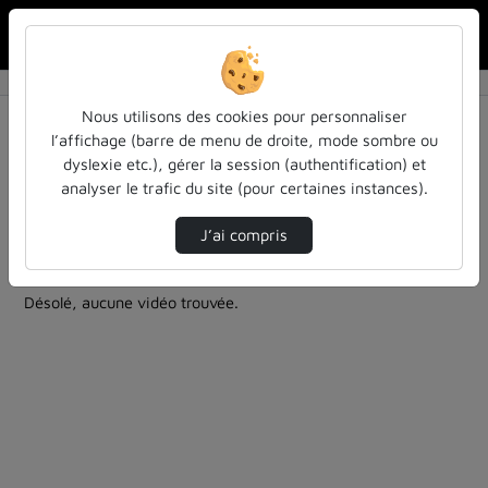
Rechercher u
Accueil
Rechercher
Résultats de la recherche
Nous utilisons des cookies pour personnaliser
l’affichage (barre de menu de droite, mode sombre ou
dyslexie etc.), gérer la session (authentification) et
Filtres actifs (cliquer pour en retirer) :
analyser le trafic du site (pour certaines instances).
cours-formations
einstein
philosophie
la-philo-en-petits-morceaux
J’ai compris
0 vidéo trouvée
Désolé, aucune vidéo trouvée.