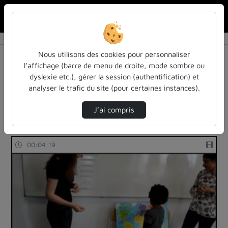
Rechercher u
Accueil
Rechercher
Résultats de la recherche
Nous utilisons des cookies pour personnaliser
l’affichage (barre de menu de droite, mode sombre ou
dyslexie etc.), gérer la session (authentification) et
Filtres actifs (cliquer pour en retirer) :
analyser le trafic du site (pour certaines instances).
reportages
inspe
inspe
langues-sciences-du-langage
interface
J’ai compris
2 vidéos trouvées
00:04:19