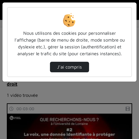
Rechercher u
Accueil
Rechercher
Résultats de la recherche
Nous utilisons des cookies pour personnaliser
l’affichage (barre de menu de droite, mode sombre ou
dyslexie etc.), gérer la session (authentification) et
Filtres actifs (cliquer pour en retirer) :
analyser le trafic du site (pour certaines instances).
reportages
sdun-videos-en-ligne
sdun-videos-en-ligne
J’ai compris
ia-lintelligence-artificielle-approches-et-usages-a-
luniversite
droit
1 vidéo trouvée
00:03:00