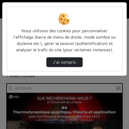
Rechercher u
Accueil
Rechercher
Résultats de la recherche
Nous utilisons des cookies pour personnaliser
l’affichage (barre de menu de droite, mode sombre ou
dyslexie etc.), gérer la session (authentification) et
Filtres actifs (cliquer pour en retirer) :
analyser le trafic du site (pour certaines instances).
reportages
sdun-videos-en-ligne
sdun-videos-en-ligne
que-recherchons-nous
J’ai compris
mathematiques
1 vidéo trouvée
00:02:45