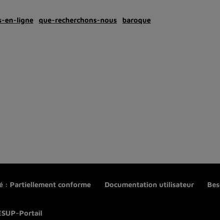
-en-ligne
que-recherchons-nous
baroque
té : Partiellement conforme
Documentation utilisateur
Bes
ESUP-Portail