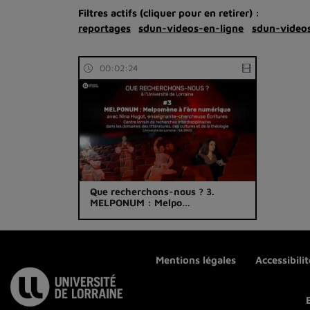
Filtres actifs (cliquer pour en retirer) :
reportages
sdun-videos-en-ligne
sdun-videos
00:02:24
Que recherchons-nous ? 3.
MELPONUM : Melpo…
Mentions légales
Accessibili