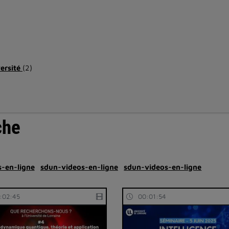
versité
(2)
che
-en-ligne
sdun-videos-en-ligne
sdun-videos-en-ligne
:02:45
00:01:54