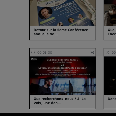
Retour sur la 5ème Conférence
Que 
annuelle de …
The
00:03:00
00
Que recherchons-nous ? 2. La
Dans
voix, une don…