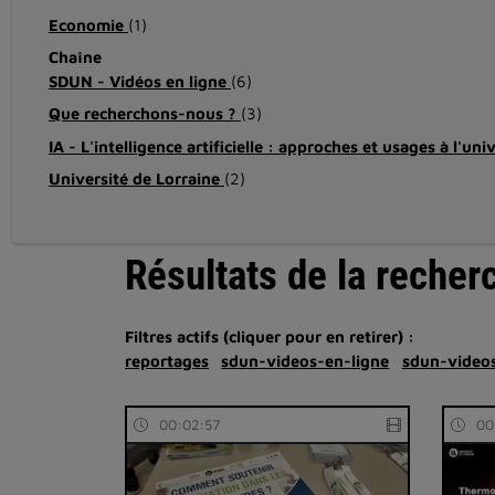
Economie
(1)
Chaîne
SDUN - Vidéos en ligne
(6)
Que recherchons-nous ?
(3)
IA - L'intelligence artificielle : approches et usages à l'uni
Université de Lorraine
(2)
Résultats de la recher
Filtres actifs (cliquer pour en retirer) :
reportages
sdun-videos-en-ligne
sdun-videos
00:02:57
00