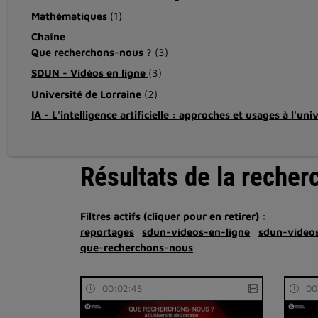
Mathématiques
(1)
Chaîne
Que recherchons-nous ?
(3)
SDUN - Vidéos en ligne
(3)
Université de Lorraine
(2)
IA - L'intelligence artificielle : approches et usages à l'uni
Résultats de la recher
Filtres actifs (cliquer pour en retirer) :
reportages
sdun-videos-en-ligne
sdun-videos
que-recherchons-nous
00:02:45
00