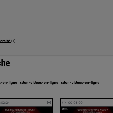
versité
(1)
che
-en-ligne
sdun-videos-en-ligne
sdun-videos-en-ligne
:02:24
00:03:00