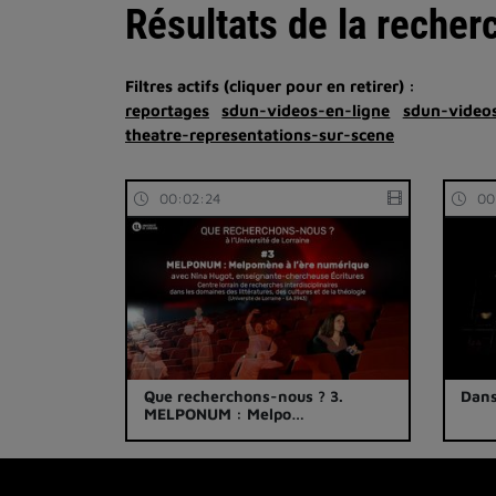
Résultats de la recher
Filtres actifs (cliquer pour en retirer) :
reportages
sdun-videos-en-ligne
sdun-videos
theatre-representations-sur-scene
00:02:24
00
Que recherchons-nous ? 3.
Dans
MELPONUM : Melpo…