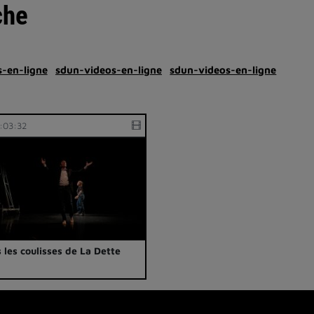
che
-en-ligne
sdun-videos-en-ligne
sdun-videos-en-ligne
:03:32
 les coulisses de La Dette