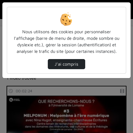
Rechercher u
Accueil
Rechercher
Résultats de la recherche
Nous utilisons des cookies pour personnaliser
l’affichage (barre de menu de droite, mode sombre ou
dyslexie etc.), gérer la session (authentification) et
Filtres actifs (cliquer pour en retirer) :
analyser le trafic du site (pour certaines instances).
reportages
sdun-videos-en-ligne
sdun-videos-en-ligne
sdun-videos-en-ligne
J’ai compris
sdun-videos-en-ligne
baroque
1 vidéo trouvée
00:02:24