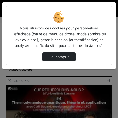
Rechercher u
Accueil
Rechercher
Résultats de la recherche
Nous utilisons des cookies pour personnaliser
l’affichage (barre de menu de droite, mode sombre ou
dyslexie etc.), gérer la session (authentification) et
Filtres actifs (cliquer pour en retirer) :
analyser le trafic du site (pour certaines instances).
reportages
sdun-videos-en-ligne
sdun-videos-en-ligne
sdun-videos-en-ligne
J’ai compris
sdun-videos-en-ligne
batterie
1 vidéo trouvée
00:02:45