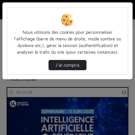
Rechercher u
Accueil
Rechercher
Résultats de la recherche
Nous utilisons des cookies pour personnaliser
l’affichage (barre de menu de droite, mode sombre ou
dyslexie etc.), gérer la session (authentification) et
Filtres actifs (cliquer pour en retirer) :
analyser le trafic du site (pour certaines instances).
reportages
sdun-videos-en-ligne
sdun-videos-en-ligne
sdun-videos-en-ligne
J’ai compris
enseignement-superieur
1 vidéo trouvée
00:01:54