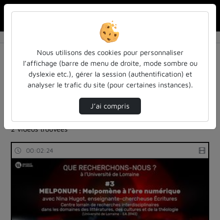
Rechercher u
Accueil
Rechercher
Résultats de la recherche
Nous utilisons des cookies pour personnaliser
l’affichage (barre de menu de droite, mode sombre ou
dyslexie etc.), gérer la session (authentification) et
Filtres actifs (cliquer pour en retirer) :
analyser le trafic du site (pour certaines instances).
reportages
sdun-videos-en-ligne
sdun-videos-en-ligne
sdun-videos-en-ligne
J’ai compris
theatre-representations-sur-scene
2 vidéos trouvées
00:02:24