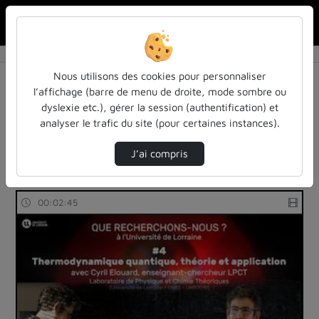
Rechercher u
Accueil
Rechercher
Résultats de la recherche
Nous utilisons des cookies pour personnaliser
l’affichage (barre de menu de droite, mode sombre ou
dyslexie etc.), gérer la session (authentification) et
Filtres actifs (cliquer pour en retirer) :
analyser le trafic du site (pour certaines instances).
reportages
sdun-videos-en-ligne
sdun-videos-en-ligne
universite-de-lorraine
physique
J’ai compris
1 vidéo trouvée
00:02:45