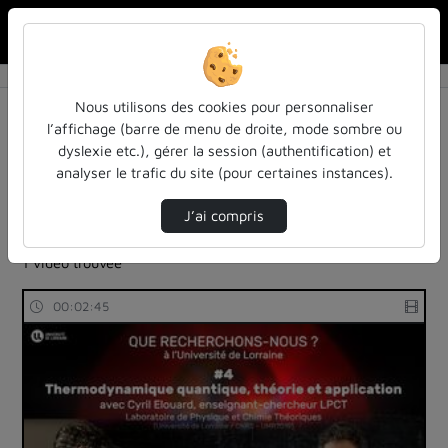
Rechercher u
Accueil
Rechercher
Résultats de la recherche
Nous utilisons des cookies pour personnaliser
l’affichage (barre de menu de droite, mode sombre ou
dyslexie etc.), gérer la session (authentification) et
Filtres actifs (cliquer pour en retirer) :
analyser le trafic du site (pour certaines instances).
reportages
sdun-videos-en-ligne
sdun-videos-en-ligne
universite-de-lorraine
J’ai compris
amplification
1 vidéo trouvée
00:02:45