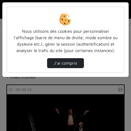
Rechercher u
Accueil
Rechercher
Résultats de la recherche
Nous utilisons des cookies pour personnaliser
l’affichage (barre de menu de droite, mode sombre ou
dyslexie etc.), gérer la session (authentification) et
Filtres actifs (cliquer pour en retirer) :
analyser le trafic du site (pour certaines instances).
reportages
sdun-videos-en-ligne
sdun-videos-en-ligne
economie
sdun-videos-en-ligne
J’ai compris
sdun-videos-en-ligne
1 vidéo trouvée
00:03:32