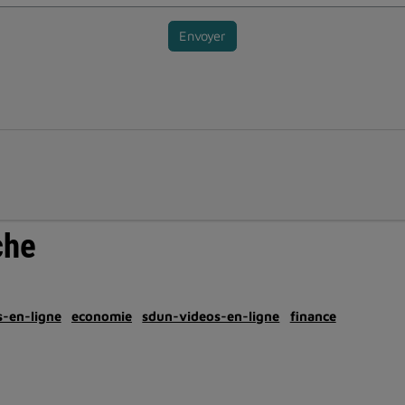
Envoyer
che
-en-ligne
economie
sdun-videos-en-ligne
finance