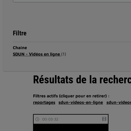
Filtre
Chaîne
SDUN - Vidéos en ligne
(1)
Résultats de la recher
Filtres actifs (cliquer pour en retirer) :
reportages
sdun-videos-en-ligne
sdun-videos
00:03:32