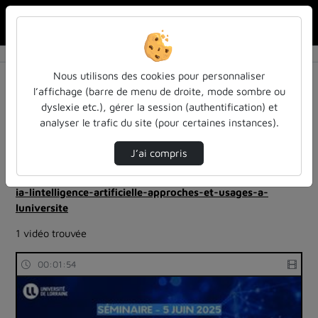
Rechercher u
Accueil
Rechercher
Résultats de la recherche
Nous utilisons des cookies pour personnaliser
l’affichage (barre de menu de droite, mode sombre ou
dyslexie etc.), gérer la session (authentification) et
Filtres actifs (cliquer pour en retirer) :
analyser le trafic du site (pour certaines instances).
reportages
sdun-videos-en-ligne
sdun-videos-en-ligne
enseignement-superieur
J’ai compris
ia-lintelligence-artificielle-approches-et-usages-a-
luniversite
ia-lintelligence-artificielle-approches-et-usages-a-
luniversite
1 vidéo trouvée
00:01:54