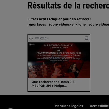
Résultats de la recher
Filtres actifs (cliquer pour en retirer) :
reportages
sdun-videos-en-ligne
sdun-videos
00:02:24
Que recherchons-nous ? 3.
MELPONUM : Melpo…
Mentions légales
Accessibili