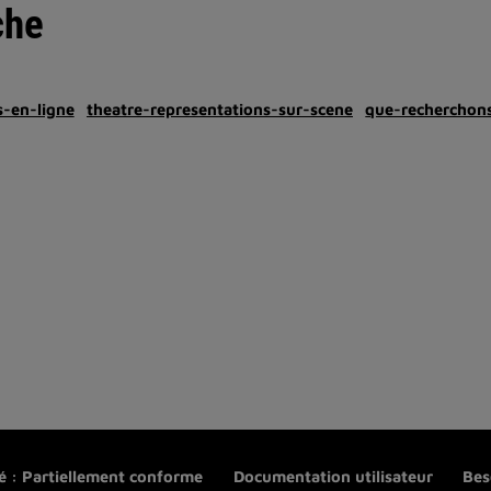
che
-en-ligne
theatre-representations-sur-scene
que-recherchon
té : Partiellement conforme
Documentation utilisateur
Bes