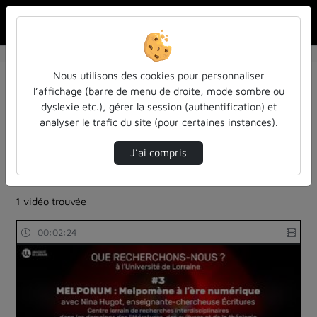
Rechercher u
Accueil
Rechercher
Résultats de la recherche
Nous utilisons des cookies pour personnaliser
l’affichage (barre de menu de droite, mode sombre ou
dyslexie etc.), gérer la session (authentification) et
Filtres actifs (cliquer pour en retirer) :
analyser le trafic du site (pour certaines instances).
reportages
sdun-videos-en-ligne
sdun-videos-en-ligne
J’ai compris
theatre-representations-sur-scene
que-recherchons-nous
edition-numerique
1 vidéo trouvée
00:02:24