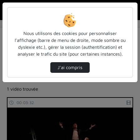
Rechercher u
Accueil
Rechercher
Résultats de la recherche
Nous utilisons des cookies pour personnaliser
l’affichage (barre de menu de droite, mode sombre ou
dyslexie etc.), gérer la session (authentification) et
Filtres actifs (cliquer pour en retirer) :
analyser le trafic du site (pour certaines instances).
reportages
sdun-videos-en-ligne
sdun-videos-en-ligne
J’ai compris
theatre-representations-sur-scene
budget
sdun-videos-en-ligne
1 vidéo trouvée
00:03:32