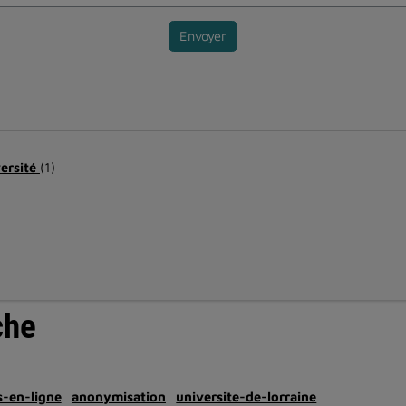
Envoyer
versité
(1)
che
-en-ligne
anonymisation
universite-de-lorraine