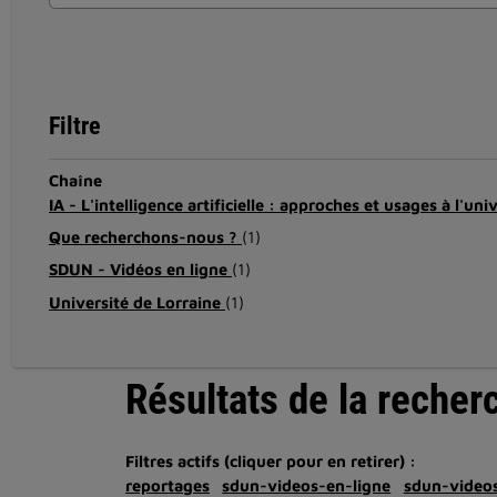
Filtre
Chaîne
IA - L'intelligence artificielle : approches et usages à l'uni
Que recherchons-nous ?
(1)
SDUN - Vidéos en ligne
(1)
Université de Lorraine
(1)
Résultats de la recher
Filtres actifs (cliquer pour en retirer) :
reportages
sdun-videos-en-ligne
sdun-videos