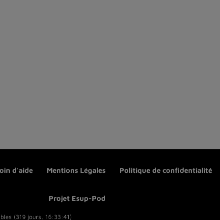
oin d'aide
Mentions Légales
Politique de confidentialité
Projet Esup-Pod
bles (319 jours, 16:33:41)