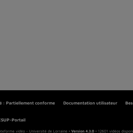
té : Partiellement conforme
Documentation utilisateur
Bes
ESUP-Portail
ateforme vidéo - Université de Lorraine •
Version 4.3.0
• 12601 vidéos disponi