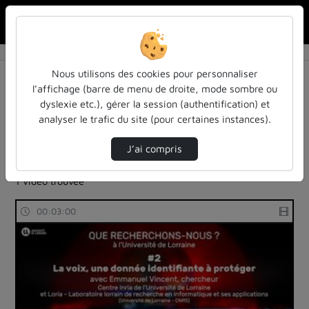
Rechercher u
Accueil
Rechercher
Résultats de la recherche
Nous utilisons des cookies pour personnaliser
l’affichage (barre de menu de droite, mode sombre ou
dyslexie etc.), gérer la session (authentification) et
Filtres actifs (cliquer pour en retirer) :
analyser le trafic du site (pour certaines instances).
reportages
sdun-videos-en-ligne
sdun-videos-en-ligne
anonymisation
J’ai compris
informatique-traitement-des-donnees
1 vidéo trouvée
00:03:00