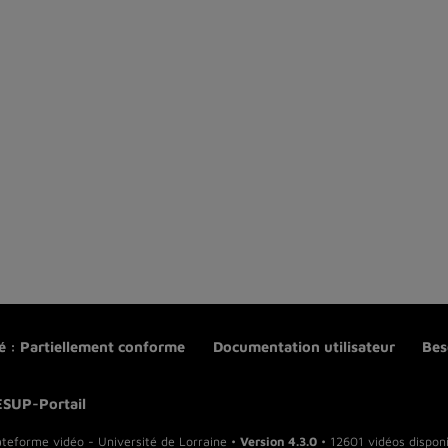
té : Partiellement conforme
Documentation utilisateur
Bes
ESUP-Portail
ateforme vidéo - Université de Lorraine •
Version 4.3.0
• 12601 vidéos disponi