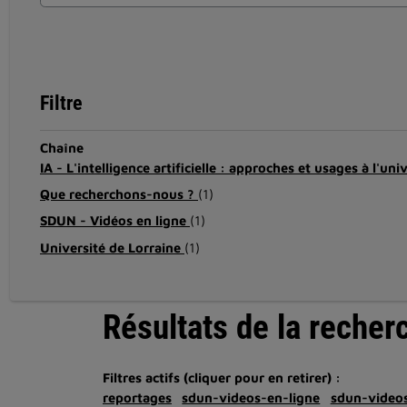
Filtre
Chaîne
IA - L'intelligence artificielle : approches et usages à l'uni
Que recherchons-nous ?
(1)
SDUN - Vidéos en ligne
(1)
Université de Lorraine
(1)
Résultats de la recher
Filtres actifs (cliquer pour en retirer) :
reportages
sdun-videos-en-ligne
sdun-videos