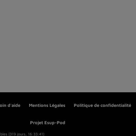
oin d'aide
Mentions Légales
Politique de confidentialité
Projet Esup-Pod
bles (319 jours, 16:33:41)