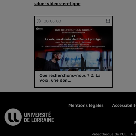
sdun-videos-en-ligne
00:03:00
Que recherchons-nous ? 2. La
voix, une don…
Mentions légales
Accessibili
Vidéothèque de l'UL | Pl