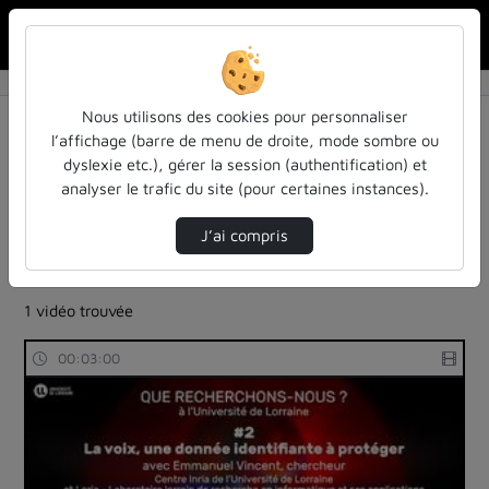
Rechercher u
Accueil
Rechercher
Résultats de la recherche
Nous utilisons des cookies pour personnaliser
l’affichage (barre de menu de droite, mode sombre ou
dyslexie etc.), gérer la session (authentification) et
Filtres actifs (cliquer pour en retirer) :
analyser le trafic du site (pour certaines instances).
reportages
sdun-videos-en-ligne
sdun-videos-en-ligne
anonymisation
J’ai compris
intelligence-artificielle-et-calcul-naturel
sdun-videos-en-ligne
1 vidéo trouvée
00:03:00