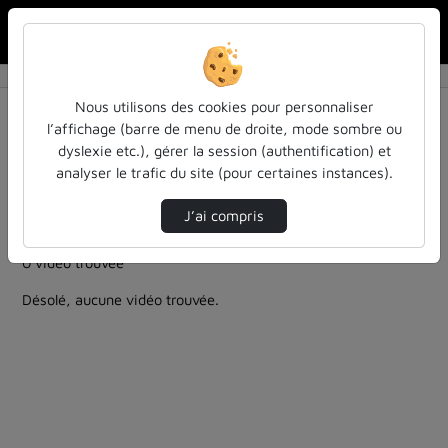
Rechercher u
Accueil
Rechercher
Résultats de la recherche
Nous utilisons des cookies pour personnaliser
l’affichage (barre de menu de droite, mode sombre ou
dyslexie etc.), gérer la session (authentification) et
Filtres actifs (cliquer pour en retirer) :
analyser le trafic du site (pour certaines instances).
reportages
sdun-videos-en-ligne
sdun-videos-en-ligne
anonymisation
J’ai compris
recherche-scientifique
0 vidéo trouvée
Désolé, aucune vidéo trouvée.