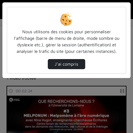
Rechercher u
Accueil
Rechercher
Résultats de la recherche
Nous utilisons des cookies pour personnaliser
l’affichage (barre de menu de droite, mode sombre ou
dyslexie etc.), gérer la session (authentification) et
Filtres actifs (cliquer pour en retirer) :
analyser le trafic du site (pour certaines instances).
reportages
sdun-videos-en-ligne
sdun-videos-en-ligne
baroque
sdun-videos-en-ligne
J’ai compris
sdun-videos-en-ligne
1 vidéo trouvée
00:02:24